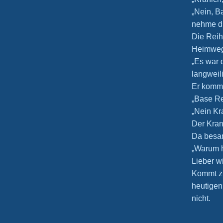
„Nein, B
nehme dic
Die Reih
Heimweg.
„Es war 
langweili
Er kommt
„Base Re
„Nein Kr
Der Kran
Da besan
„Warum h
Lieber wi
Kommt zu
heutigen
nicht.