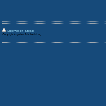
Druckversion
|
Sitemap
Copyright Angelika Schulze Icking