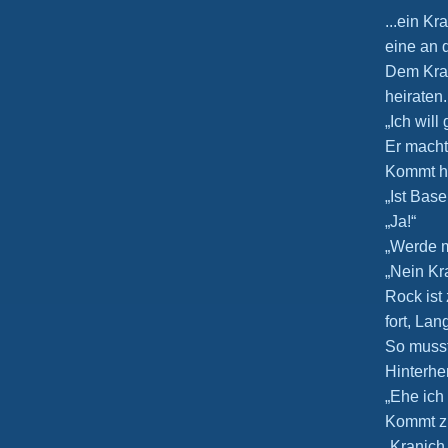
...ein Kr
eine an 
Dem Kran
heiraten.
„Ich wil
Er macht
Kommt hi
„Ist Bas
„Ja!“
„Werde m
„Nein Kr
Rock ist 
fort, Lan
So musst
Hinterhe
„Ehe ich 
Kommt zu
„Kranich