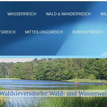
WASSERREICH
WALD & WANDERREICH
WI
TSREICH
MITTEILUNGSREICH
KONTAKTREICH
Waldsieversdorfer Wald- und Wasserwel