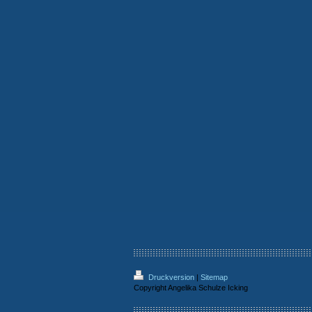
Druckversion
|
Sitemap
Copyright Angelika Schulze Icking