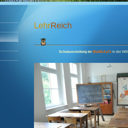
Lehr
Reich
Schulausstellung im
WaldKAuTz
in der Wil